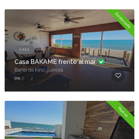
Destacada
CASA
Casa BAKAME frente al mar
Bahía de Kino, Sonora
2
2
Nueva