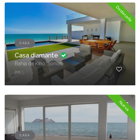
Destacada
CASA
Casa diamante
Bahía de Kino, Sonora
5
5
Nueva
CASA