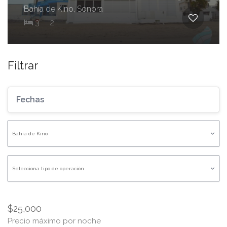
Bahía de Kino, Sonora
3
2
Filtrar
$25,000
Precio máximo por noche