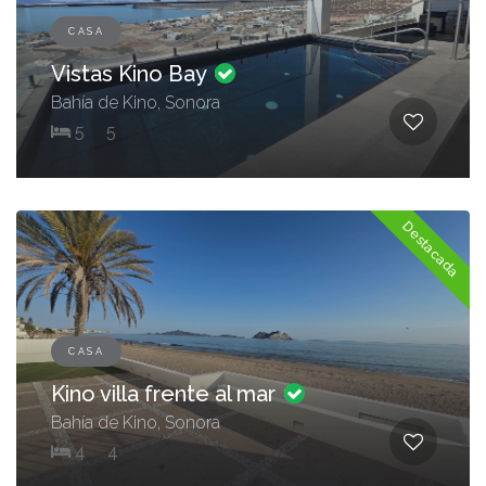
CASA
Vistas Kino Bay
Bahía de Kino, Sonora
5
5
Destacada
CASA
Kino villa frente al mar
Bahía de Kino, Sonora
4
4