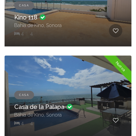
CASA
Kino 118
Bahía de Kino, Sonora
4
4
Nueva
CASA
Casa de la Palapa
Bahía de Kino, Sonora
4
4