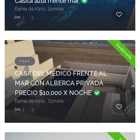
Casita azul frente mar
Bahía de Kino, Sonora
3
3
Destacada
CASA
CASA DEL MEDICO FRENTE AL
MAR CON ALBERCA PRIVADA
PRECIO $10,000 X NOCHE
Bahía de Kino, Sonora
4
4