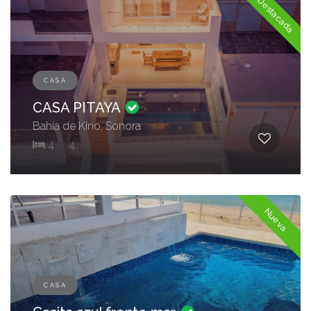
Destacada
CASA
CASA PITAYA
Bahía de Kino, Sonora
4
4
Nueva
CASA