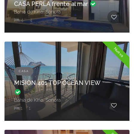
CASA PERLA frente al mar
Bahía de Kino, Sonora
4
4
Nueva
CASA
MISION 401 TOP OCEAN VIEW
Bahía de Kino, Sonora
1
1