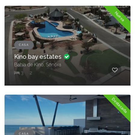
Nueva
CASA
Kino bay estates
Bahía de Kino, Sonora
3
2
Destacada
CASA