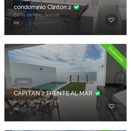
condominio Clinton 2
Bahía de Kino, Sonora
3
2
Destacada
CASA
CAPITAN 2 FRENTE AL MAR
Bahía de Kino, Sonora
5
5