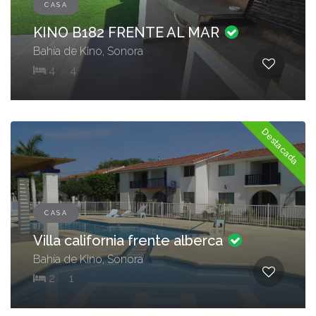
CASA
KINO B182 FRENTE AL MAR
Bahía de Kino, Sonora
4
4
Destacada
CASA
Villa california frente alberca
Bahía de Kino, Sonora
2
1