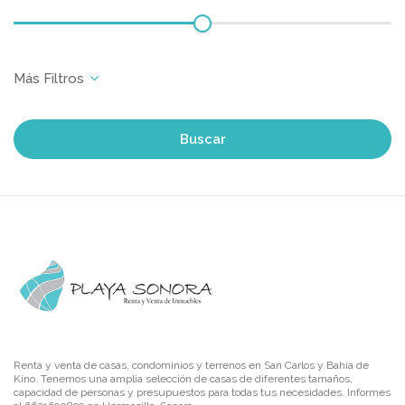
Buscar
Renta y venta de casas, condominios y terrenos en San Carlos y Bahía de
Kino. Tenemos una amplia selección de casas de diferentes tamaños,
capacidad de personas y presupuestos para todas tus necesidades. Informes