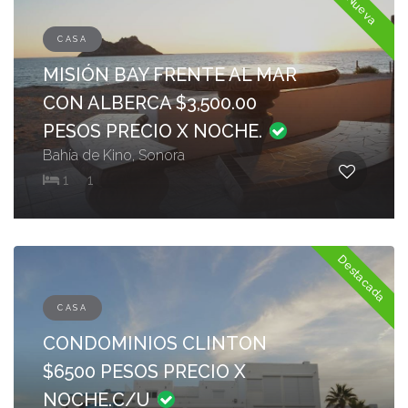
Nueva
CASA
MISIÓN BAY FRENTE AL MAR
CON ALBERCA $3,500.00
PESOS PRECIO X NOCHE.
Bahía de Kino, Sonora
1
1
Destacada
CASA
CONDOMINIOS CLINTON
$6500 PESOS PRECIO X
NOCHE.C/U