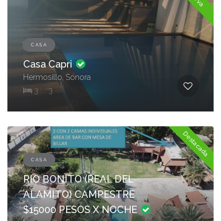
CASA
Casa Capri
Hermosillo, Sonora
3
3
Destacada
CASA
RIO BONITO (REAL DEL
ALAMITO) CAMPESTRE
$15000 PESOS X NOCHE