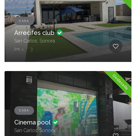
CASA
Arrecifes club
San Carlos, Sonora
4
3
Destacada
CASA
Cinema pool
San Carlos, Sonora