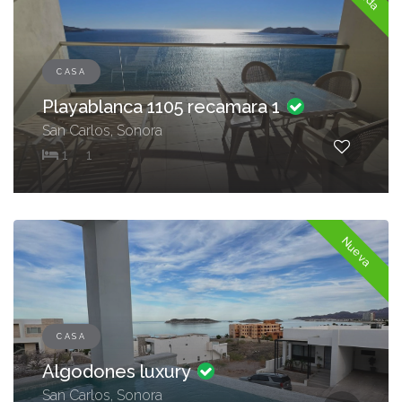
CASA
Playablanca 1105 recamara 1
San Carlos, Sonora
1
1
Nueva
CASA
Algodones luxury
San Carlos, Sonora