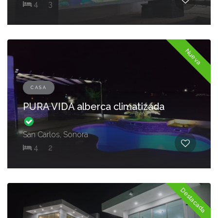
4
3
Nueva
CASA
PURA VIDA alberca climatizada
San Carlos, Sonora
4
2
Destacada