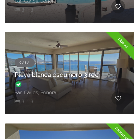
San Carlos, Sonora
3
3
Nueva
CASA
Playa blanca esquinero 3 rec
San Carlos, Sonora
3
3
Destacada