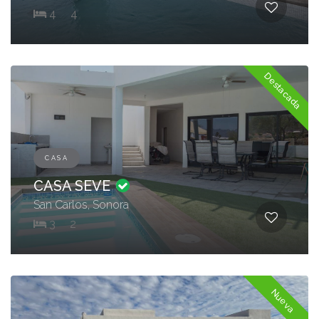
4
4
Destacada
CASA
CASA SEVE
San Carlos, Sonora
3
2
Nueva