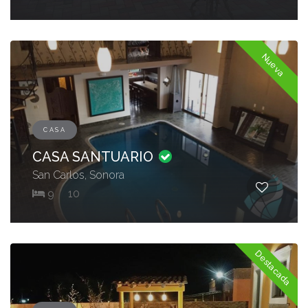
Nueva
CASA
CASA SANTUARIO
San Carlos, Sonora
9
10
Destacada