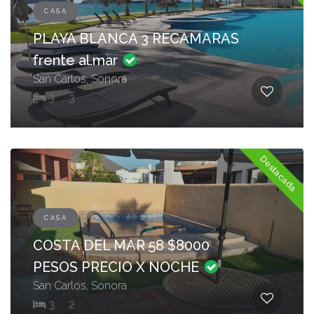
CASA
PLAYA BLANCA 3 RECAMARAS
frente al.mar
San Carlos, Sonora
3
3
Destacada
CASA
COSTA DEL MAR 58 $8000
PESOS PRECIO X NOCHE
San Carlos, Sonora
3
2